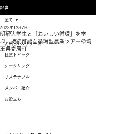
記事
全て
2023年12月7日
全て
明治大学生と「おいしい循環」を学
ぶ。持続可能な循環型農業ツアー＠埼
お知らせ&リリース
玉県寄居町
社食トピック
ケータリング
サステナブル
メンバー紹介
お役立ち