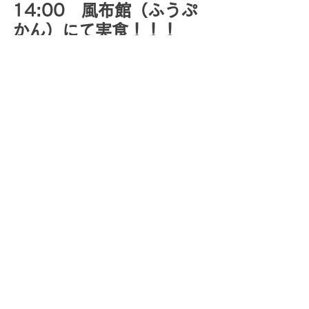
14:00　風布館（ふうぷ
かん）にて実食！！！
収穫させていただいた野菜を実際に調理して食べま
した！有機栽培なので、土だけ綺麗に洗い流すだけ
で、皮や葉っぱは全部いただけます。
大根と人参のアヒージョ