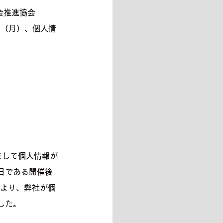
会推進協会
日（月）、個人情
まして個人情報が
日である開催後
により、弊社が個
した。