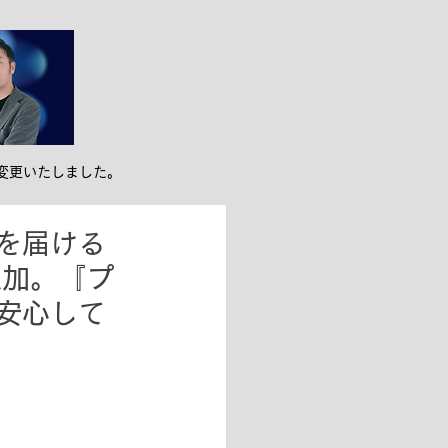
ンバー紹介
お役立ち
変更いたしました。
を届ける
追加。『プ
安心して