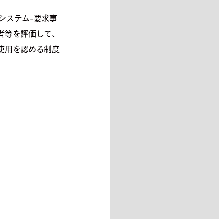
トシステム-要求事
者等を評価して、
使用を認める制度