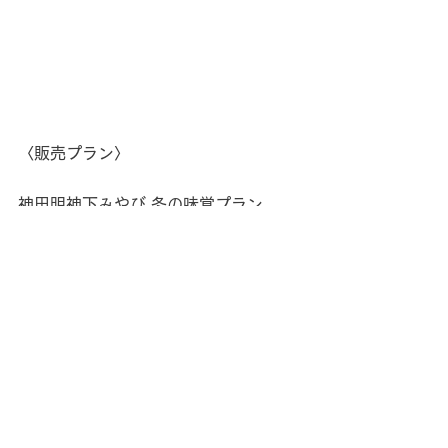
〈販売プラン〉
神田明神下みやび 冬の味覚プラン
〈販売期間〉
2021年12月2日(木)〜2022年2月24
日(木)
〈お届け期間〉