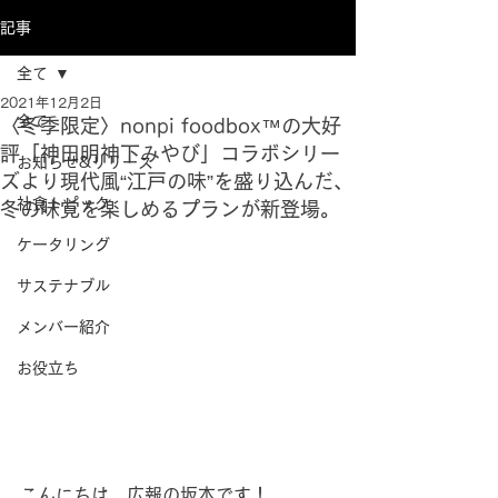
記事
全て
2021年12月2日
全て
〈冬季限定〉nonpi foodbox™の大好
評「神田明神下みやび」コラボシリー
お知らせ&リリース
ズより現代風“江戸の味”を盛り込んだ、
社食トピック
冬の味覚を楽しめるプランが新登場。
ケータリング
サステナブル
メンバー紹介
お役立ち
こんにちは、広報の坂本です！