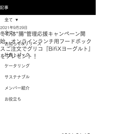
記事
全て
2021年9月29日
全て
冬の体"腸"管理応援キャンペーン開
始。オンラインランチ用フードボック
お知らせ&リリース
スご注文でグリコ『BifiXヨーグルト』
社食トピック
をプレゼント！
ケータリング
サステナブル
メンバー紹介
お役立ち