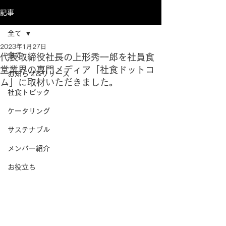
記事
全て
2023年1月27日
全て
代表取締役社長の上形秀一郎を社員食
堂業界の専門メディア「社食ドットコ
お知らせ&リリース
ム」に取材いただきました。
社食トピック
ケータリング
サステナブル
メンバー紹介
お役立ち