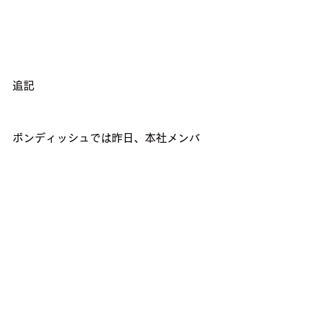
追記
ボンディッシュでは昨日、本社メンバ
ーでランチ新年会を開催しました！
昨年話題になった忘年会スルーに代表
されるように、社内での新年会、ラン
チでの新年会と、