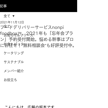
記事
全て
2021年11月12日
全て
フードデリバリーサービスnonpi
foodbox™、2021年も「忘年会プラ
お知らせ&リリース
ン」予約受付開始。悩める幹事はプロ
社食トピック
にお任せ！“無料相談会”も好評受付中。
ケータリング
サステナブル
メンバー紹介
お役立ち
こんにちは、広報の坂本です。