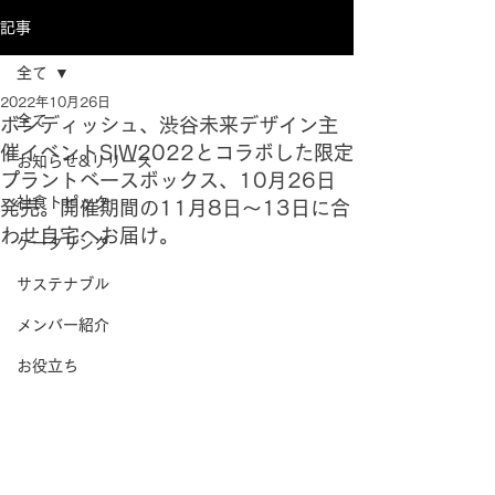
記事
全て
2022年10月26日
全て
ボンディッシュ、渋谷未来デザイン主
催イベントSIW2022とコラボした限定
お知らせ&リリース
プラントベースボックス、10月26日
社食トピック
発売。開催期間の11月8日～13日に合
わせ自宅へお届け。
ケータリング
サステナブル
メンバー紹介
お役立ち