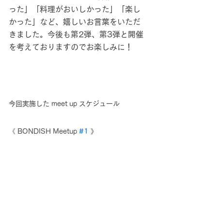
った」「料理がおいしかった」「楽し
かった」など、嬉しいお言葉をいただ
きました。今後も第2弾、第3弾と開催
を考えておりますのでお楽しみに！
今回実施した meet up スケジュール
《 BONDISH Meetup 
#1
 》
開催日：2021年1月28日(木)
　18：50　受付開始(ZOOM開放)
　19：00　開会の挨拶＆登壇者紹介