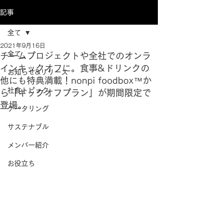
記事
全て
2021年9月16日
全て
チームプロジェクトや全社でのオンラ
インキックオフに。食事&ドリンクの
お知らせ&リリース
他にも特典満載！nonpi foodbox™か
社食トピック
ら「キックオフプラン」が期間限定で
登場。
ケータリング
サステナブル
メンバー紹介
お役立ち