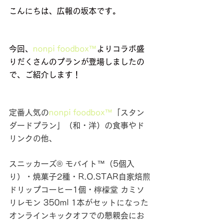
こんにちは、広報の坂本です。
今回、
nonpi foodbox™
よりコラボ盛
りだくさんのプランが登場しましたの
で、ご紹介します！
定番人気の
nonpi foodbox™
「スタン
ダードプラン」（和・洋）の食事やド
リンクの他、
スニッカーズ® モバイト™（5個入
り）・焼菓子2種・R.O.STAR自家焙煎
ドリップコーヒー1個・檸檬堂 カミソ
リレモン 350ml 1本がセットになった
オンラインキックオフでの懇親会にお