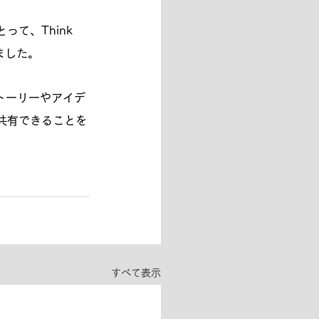
て、Think 
ました。
ストーリーやアイデ
共有できることを
すべて表示