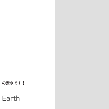
バーの安永です！
arth 