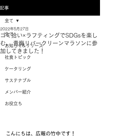
記事
全て
2022年5月27日
全て
ゴミ拾い×ラフティングでSDGsを楽し
む。 青梅リバークリーンマラソンに参
お知らせ&リリース
加してきました！
社食トピック
ケータリング
サステナブル
メンバー紹介
お役立ち
こんにちは、広報の竹中です！