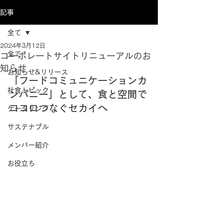
記事
全て
2024年3月12日
全て
コーポレートサイトリニューアルのお
知らせ
お知らせ&リリース
「フードコミュニケーションカ
社食トピック
ンパニー」として、食と空間で
ココロつなぐセカイへ
ケータリング
サステナブル
メンバー紹介
お役立ち