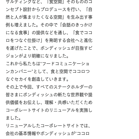
サルティングなど、「食空間」そのもののコ
ンセプト設計からプロデュースを行い、「自
然と人が集まりたくなる空間」を生み出す事
例も増えました。その中で「会話のきっかけ
になる食事」の提供などを通し、「食でココ
ロをつなぐ仕掛け」を発明する会社へと進化
を遂げたことで、
ボンディッシュ
が目指すビ
ジョンがより明確になりました。
これから私たちは“フードコミュニケーショ
ンカンパニー”として、食と空間でココロつ
なぐセカイを創造していきます。
その上で今回、すべてのステークホルダーの
皆さまに
ボンディッシュ
の新たな世界観や提
供価値をお伝えし、理解・共感いただくため
コーポレートサイトのリニューアルを実施し
ました。
リニューアルしたコーポレートサイトでは、
会社の基本情報や
ボンディッシュ
が“ココロ