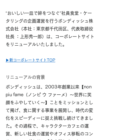
“おいしい一皿で絆をつなぐ”社員食堂・ケー
タリングの企画運営を行うボンディッシュ株
式会社（本社：東京都千代田区、代表取締役
社長 ：上形秀一郎）は、コーポレートサイト
をリニューアルいたしました。
▶新コーポレートサイト
TOP
リニューアルの背景
ボンディッシュ
は、2003年創業以来【non 
piu fame（ノンピ ウ ファーメ）～世界に笑
顔をふやしていく～】ことをミッションとし
て掲げ、食に関する事業を展開し、時代の変
化をスピーディーに捉え挑戦し続けてきまし
た。その過程で、キャラクターカフェの運
営、新しい社食の運営やオフィス移転のコン