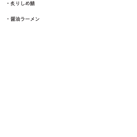
・炙りしめ鯖
・醤油ラーメン
・メニュー表
・お好みのドリンクセット 3本入り
・「ノメルズ ハードレモネード」1本
※居酒屋プラン（焼き鳥2種）には「ノ
メルズ ハードレモネード オリジナ
ル」、居酒屋プラン（炙りしめ鯖）に
は「ノメルズ ハードレモネード サワ
ー! サワー! サワー!」を同梱します。
※全10種ドリンクプランの内、C・G
には同梱されませんのでご注意くださ