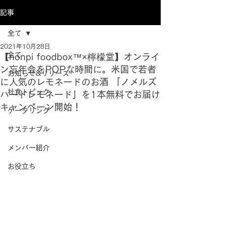
記事
全て
2021年10月28日
全て
【nonpi foodbox™×檸檬堂】オンライ
ン忘年会をPOPな時間に。米国で若者
お知らせ&リリース
に人気のレモネードのお酒 「ノメルズ
社食トピック
ハードレモネード」を1本無料でお届け
キャンペーン開始！
ケータリング
サステナブル
メンバー紹介
お役立ち