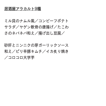
居酒屋アラカルト9種
ミル貝のナムル風／コンビーフポテト
サラダ／ヤゲン軟骨の唐揚げ／たこわ
さのネバネバ和え／揚げ出し豆腐／
砂肝とニンニクの芽ガーリックソース
和え／ピリ辛豚キムチ／イカ炙り焼き
／コロコロ大学芋