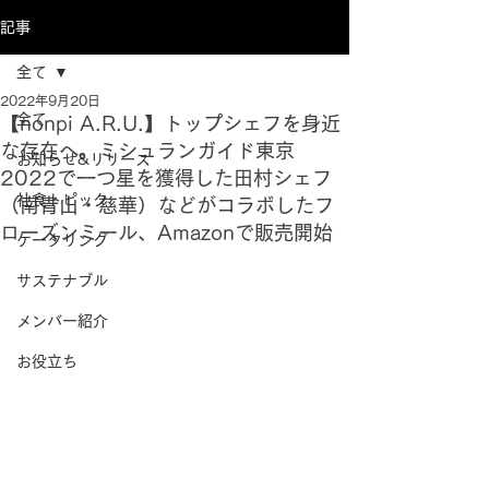
記事
全て
2022年9月20日
全て
【nonpi A.R.U.】トップシェフを身近
な存在へ。ミシュランガイド東京
お知らせ&リリース
2022で一つ星を獲得した田村シェフ
社食トピック
（南青山・慈華）などがコラボしたフ
ローズンミール、Amazonで販売開始
ケータリング
サステナブル
メンバー紹介
お役立ち