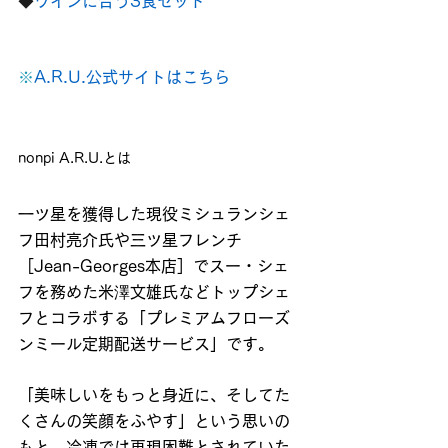
◆
ワインに合う3食セット
※
A.R.U.公式サイトはこちら
nonpi A.R.U.とは
一ツ星を獲得した現役ミシュランシェ
フ田村亮介氏や三ツ星フレンチ
［Jean-Georges本店］でスー・シェ
フを務めた米澤文雄氏などトップシェ
フとコラボする「プレミアムフローズ
ンミール定期配送サービス」です。
「美味しいをもっと身近に、そしてた
くさんの笑顔をふやす」という思いの
もと、冷凍では再現困難とされていた