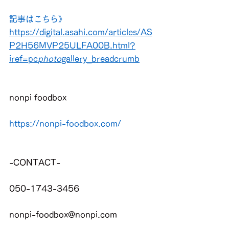
記事はこちら》
https://digital.asahi.com/articles/AS
P2H56MVP25ULFA00B.html?
iref=pc
photo
gallery_breadcrumb
nonpi foodbox
https://nonpi-foodbox.com/
-CONTACT-
050-1743-3456
nonpi-foodbox@nonpi.com