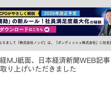
社食トピック
ケータリング
サステナブル
メ
日をもちまして「株式会社ノンピ」は、「ボンディッシュ株式会社」に社名
日経MJ紙面、日本経済新聞WEB記事で
をお取り上げいただきました