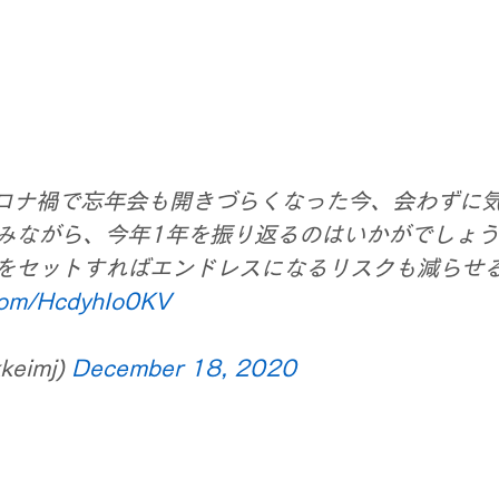
コロナ禍で忘年会も開きづらくなった今、会わずに
みながら、今年1年を振り返るのはいかがでしょう
をセットすればエンドレスになるリスクも減らせ
.com/HcdyhIo0KV
eimj) 
December 18, 2020