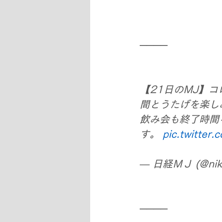
────
【21日のMJ】
間とうたげを楽し
飲み会も終了時間
す。 
pic.twitter
— 日経ＭＪ (@nikk
────