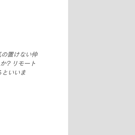
気の置けない仲
か? リモート
るといいま