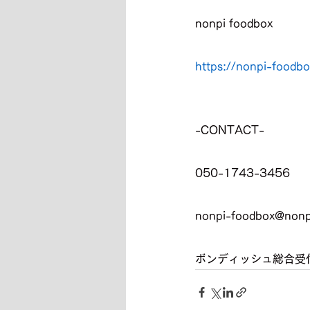
nonpi foodbox
https://nonpi-foodb
-CONTACT-
050-1743-3456
nonpi-foodbox@nonp
ボンディッシュ総合受付