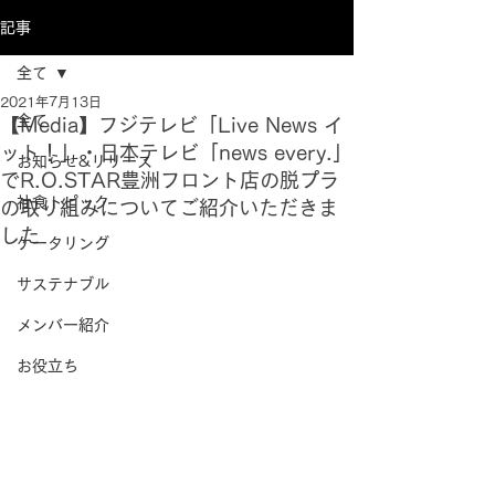
記事
全て
2021年7月13日
全て
【Media】フジテレビ「Live News イ
ット！」・日本テレビ「news every.」
お知らせ&リリース
でR.O.STAR豊洲フロント店の脱プラ
社食トピック
の取り組みについてご紹介いただきま
した
ケータリング
サステナブル
メンバー紹介
お役立ち