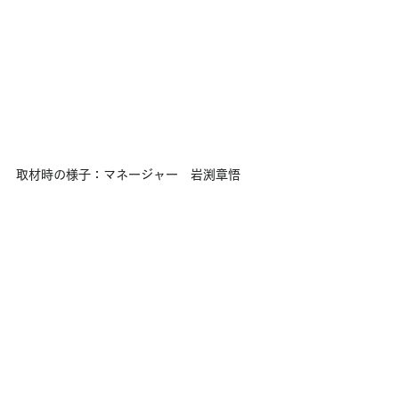
取材時の様子：マネージャー　岩渕章悟
＿＿＿＿＿＿＿＿＿＿＿＿＿＿＿＿＿
■
R.O.STAR
 豊洲フロント店
〒135-0061 東京都江東区豊洲3-2-
20-1F