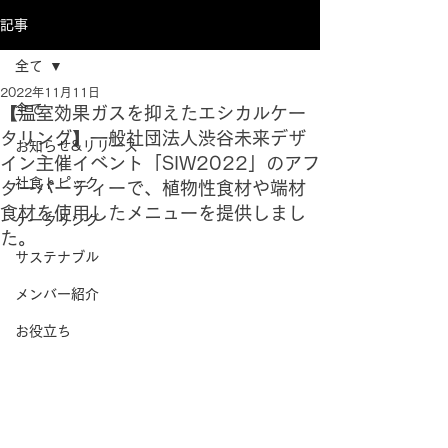
記事
全て
2022年11月11日
全て
【温室効果ガスを抑えたエシカルケー
タリング】一般社団法人渋谷未来デザ
お知らせ&リリース
イン主催イベント「SIW2022」のアフ
社食トピック
ターパーティーで、植物性食材や端材
食材を使用したメニューを提供しまし
ケータリング
た。
サステナブル
メンバー紹介
お役立ち