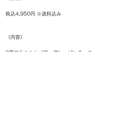
税込4,950円 ※送料込み
〈内容〉
9種アラカルト（和or洋）・ピンチョス
4本セット・しめもの（鮭茶漬けorトマ
トチーズリゾット）・2021年時事クイ
ズクッキー 3枚入り・地卵はちみつぷ
りん・お好みのドリンクセット 3本入
り・メニュー表・アサヒ ハイボリー1
本
※忘年会プラン 洋には「アサヒ ハイボ
リー 0.5％」、忘年会プラン 和には