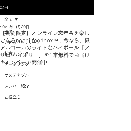
記事
全て
2021年11月30日
全て
【期間限定】オンライン忘年会を楽し
むならnonpi foodbox™！今なら、微
お知らせ&リリース
アルコールのライトなハイボール「ア
社食トピック
サヒ ハイボリー」を1本無料でお届け
キャンペーン開催中
ケータリング
サステナブル
メンバー紹介
お役立ち