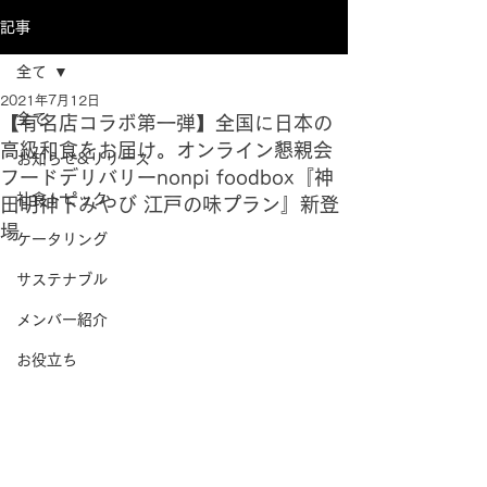
記事
全て
2021年7月12日
全て
【有名店コラボ第一弾】全国に日本の
高級和食をお届け。オンライン懇親会
お知らせ&リリース
フードデリバリーnonpi foodbox『神
社食トピック
田明神下みやび 江戸の味プラン』新登
場
ケータリング
サステナブル
メンバー紹介
お役立ち