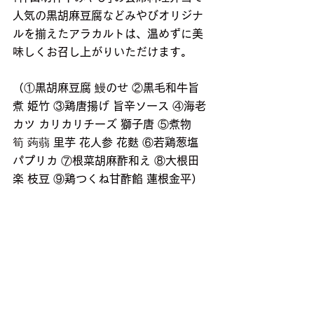
人気の黒胡麻豆腐などみやびオリジナ
ルを揃えたアラカルトは、温めずに美
味しくお召し上がりいただけます。
（①黒胡麻豆腐 鰻のせ ②黒毛和牛旨
煮 姫竹 ③鶏唐揚げ 旨辛ソース ④海老
カツ カリカリチーズ 獅子唐 ⑤煮物　
筍 蒟蒻 里芋 花人参 花麩 ⑥若鶏葱塩 
パプリカ ⑦根菜胡麻酢和え ⑧大根田
楽 枝豆 ⑨鶏つくね甘酢餡 蓮根金平）