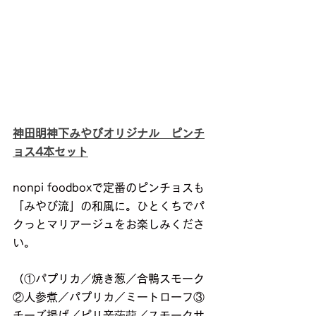
神田明神下みやびオリジナル　ピンチ
ョス4本セット
nonpi foodboxで定番のピンチョスも
「みやび流」の和風に。ひとくちでパ
クっとマリアージュをお楽しみくださ
い。
（①パプリカ／焼き葱／合鴨スモーク
②人参煮／パプリカ／ミートローフ③
チーズ揚げ／ピリ辛蒟蒻／スモークサ