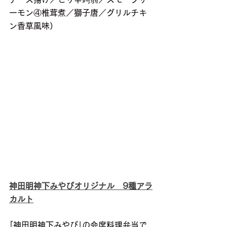
ーモン④椎茸煮／獅子唐／グリルチキ
ン香草風味）
神田明神下みやびオリジナル　9種アラ
カルト
｢神田明神下みやび｣の会席料理弁当で