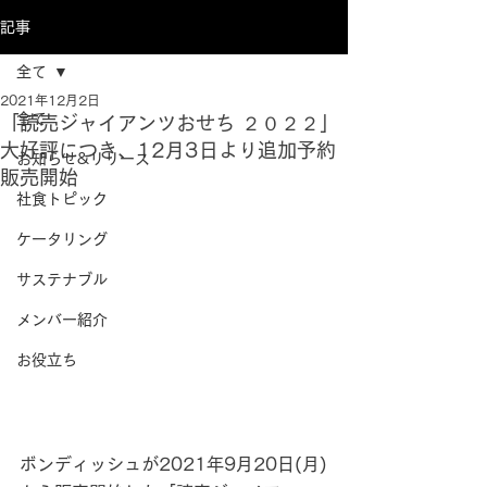
記事
全て
2021年12月2日
全て
「読売ジャイアンツおせち ２０２２」
大好評につき、12月3日より追加予約
お知らせ&リリース
販売開始
社食トピック
ケータリング
サステナブル
メンバー紹介
お役立ち
ボンディッシュが2021年9月20日(月)