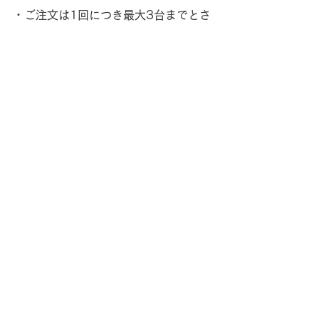
・ご注文は1回につき最大3台までとさ
せて頂きます。4台以上をご希望の方
は、お手数ですがその都度ご注文お申
し込みをお願い致します
・当ウェブサイトの注文フォーム以外
（お電話、メール、FAX等）からのご
注文はお受けできません。あらかじめ
ご了承ください
・一部の地域・離島等、お届けできな
い地域がございます。海外にはお届け
できません
・商品のお届け日は12月31日中となり
ます。配達時間のご指定はできません