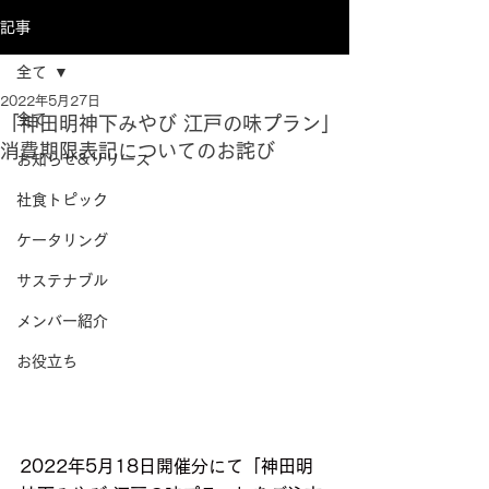
記事
全て
2022年5月27日
全て
「神田明神下みやび 江戸の味プラン」
消費期限表記についてのお詫び
お知らせ&リリース
社食トピック
ケータリング
サステナブル
メンバー紹介
お役立ち
2022年5月18日開催分にて「神田明