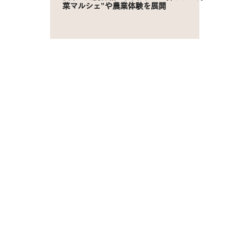
菜マルシェ”や農業体験を展開
HOME
ABOUT
SUSTAIN
16階 ボンディッシュ株式会社