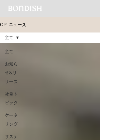
CP-ニュース
全て
全て
お知ら
せ&リ
リース
社食ト
ピック
ケータ
リング
サステ