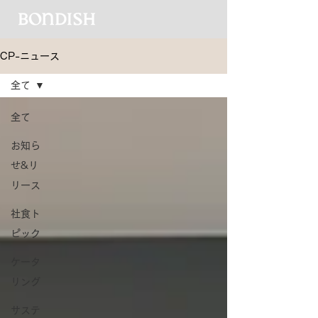
CP-ニュース
全て
全て
お知ら
せ&リ
リース
社食ト
ピック
ケータ
リング
サステ