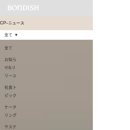
CP-ニュース
全て
全て
お知ら
せ&リ
リース
社食ト
ピック
ケータ
リング
サステ