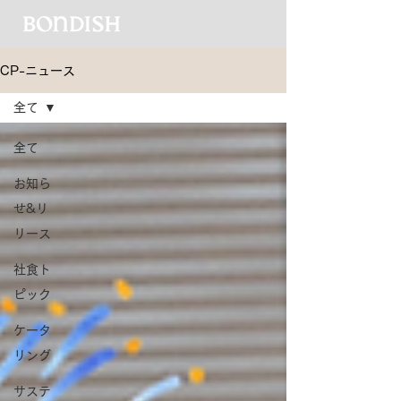
CP-ニュース
全て
全て
お知ら
せ&リ
リース
社食ト
ピック
ケータ
リング
サステ