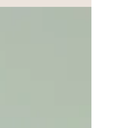
ケータリング
【現場レポ】オフィスが「夏祭り」に！？株式会社viviON
様懇親会で、リピート率87%のケータリングが彩る空間演
出