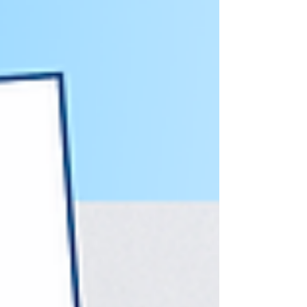
お知らせ&リリース
【外食ランチ代は1,338円へ】初期費用0円・省スペースの
「週イチ社食」開始で問い合わせの昨対比が142％に急
増！